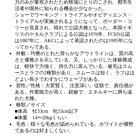
力のみが重視されたため牧場にとりのこされ、都市生
活者や国外に知られる機会が少なかった。
ショーでワーキング・トライアルやオビディエンス・
トライアルが実施されるようになって、ボーダー・コ
リーが見直され、晴れて公認犬種となった。本国イギ
リスのケネルクラブによる公認は1976年、FCIの公認
は1987年に、AKCによって承認されたのは1995年にな
ってからである。
外貌：均整のとれた滑らかなアウトラインは、質の高
さと優雅さを示している。又、しっかりした体躯構成
は、軽快で力強く、持久力に富んでいる。被毛はスム
ースとラフの2種類があり、スムースは短く、ラフはほ
どよい長さでわずかにウェーブがある。
習性／性格：大変賢く、注意深い。従順で、責任感が
ある。作業能力が高く、鋭敏で、エネルギーに満ち溢
れた犬種。
種類／サイズ
■体高 牡53cm 牝53cm以下
■体重 14〜20kgくらい
毛色：様々な毛色が認められている。ホワイトが優勢
であるのは好ましくない。