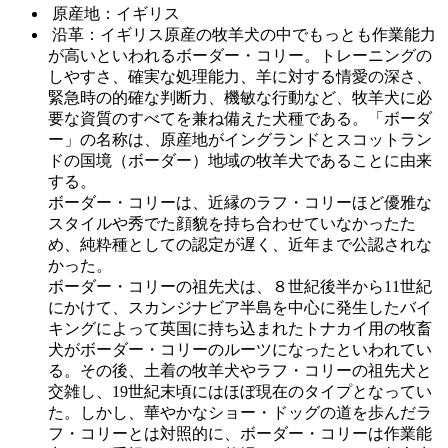
原産地：イギリス
沿革：イギリス原産の牧羊犬の中でもっとも作業能力
が高いといわれるボーダー・コリー。トレーニングの
しやすさ、確実な処理能力、羊に対する情愛の深さ、
緊急時の的確な判断力、機敏な行動など、牧羊犬に必
要な資質のすべてを兼ね備えた犬種である。「ボーダ
ー」の名称は、原産地がイングランドとスコットラン
ドの国境（ボーダー）地域の牧羊犬であることに由来
する。
ボーダー・コリーは、近縁のラフ・コリーほど優雅な
スタイルや秀でた顔貌を持ち合わせていなかったた
め、純粋種としての認定が遅く、近年まで公認されな
かった。
ボーダー・コリーの祖先犬は、８世紀後半から11世紀
にかけて、スカンジナビア半島を中心に発生したバイ
キングによって英国に持ち込まれたトナカイ用の牧畜
犬がボーダー・コリーのルーツになったといわれてい
る。その後、土着の牧羊犬やラフ・コリーの祖先犬と
交雑し、19世紀末頃にはほぼ現在のタイプとなってい
た。しかし、華やかなショー・ドッグの道を歩んだラ
フ・コリーとは対照的に、ボーダー・コリーは作業能