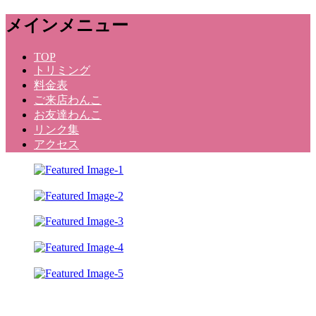
メ
メインメニュー
ニ
ュ
コ
TOP
ー
トリミング
ン
料金表
テ
ご来店わんこ
ン
お友達わんこ
ツ
リンク集
へ
アクセス
ス
キ
ッ
プ
Dog Salon Kunihara