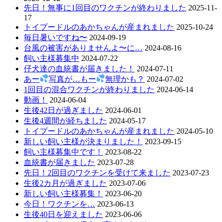
先日！無事に1回目のワクチンが終わりました
2025-11-
シ
17
ョ
トイプードルのあかちゃんが産まれました
2025-10-24
毎日暑いですね〜
2024-09-19
ン
台風の被害がありませんよ〜に…
2024-08-16
飼い主様募集中
2024-07-22
仔犬達の血統書が届きました！
2024-07-11
あー
写真が…もー
無理かも？
2024-07-02
1回目の混合ワクチンが終わりました
2024-06-14
動画！
2024-06-04
生後42日が過ぎました
2024-06-01
生後4週間が経ちました
2024-05-17
トイプードルのあかちゃんが産まれました
2024-05-10
新しい飼い主様が決まりました！
2023-09-15
飼い主様募集中です！
2023-08-22
血統書が届きました
2023-07-28
先日！2回目のワクチンを受けて来ました
2023-07-23
生後2カ月が過ぎました
2023-07-06
新しい飼い主様募集！
2023-06-20
今日！ワクチンを…
2023-06-13
生後40日を迎えました
2023-06-06