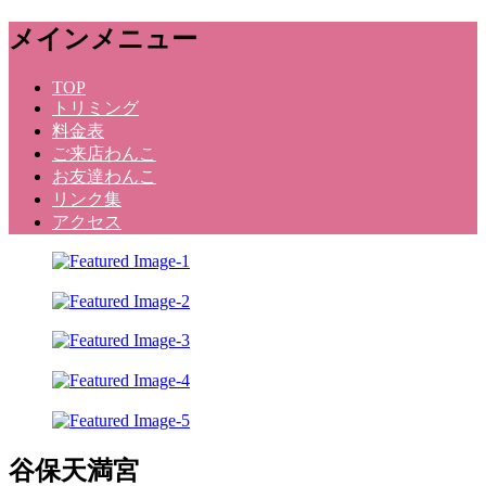
メ
メインメニュー
ニ
ュ
コ
TOP
ー
トリミング
ン
料金表
テ
ご来店わんこ
ン
お友達わんこ
ツ
リンク集
へ
アクセス
ス
キ
ッ
プ
Dog Salon Kunihara
谷保天満宮