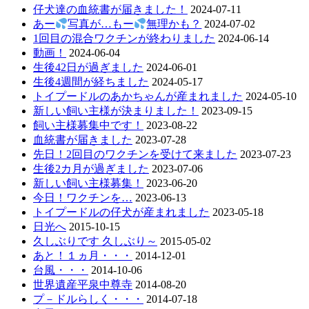
仔犬達の血統書が届きました！
2024-07-11
あー
写真が…もー
無理かも？
2024-07-02
1回目の混合ワクチンが終わりました
2024-06-14
動画！
2024-06-04
生後42日が過ぎました
2024-06-01
生後4週間が経ちました
2024-05-17
トイプードルのあかちゃんが産まれました
2024-05-10
新しい飼い主様が決まりました！
2023-09-15
飼い主様募集中です！
2023-08-22
血統書が届きました
2023-07-28
先日！2回目のワクチンを受けて来ました
2023-07-23
生後2カ月が過ぎました
2023-07-06
新しい飼い主様募集！
2023-06-20
今日！ワクチンを…
2023-06-13
トイプードルの仔犬が産まれました
2023-05-18
日光へ
2015-10-15
久しぶりです 久しぶり～
2015-05-02
あと！１ヵ月・・・
2014-12-01
台風・・・
2014-10-06
世界遺産平泉中尊寺
2014-08-20
プ－ドルらしく・・・
2014-07-18