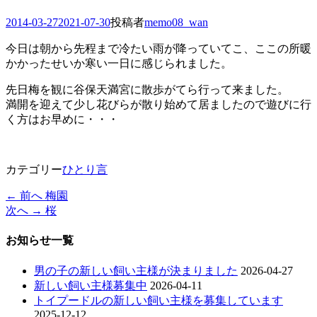
投
2014-03-27
2021-07-30
投稿者
memo08_wan
稿
今日は朝から先程まで冷たい雨が降っていてこ、ここの所暖
日
かかったせいか寒い一日に感じられました。
先日梅を観に谷保天満宮に散歩がてら行って来ました。
満開を迎えて少し花びらが散り始めて居ましたので遊びに行
く方はお早めに・・・
カテゴリー
ひとり言
過
← 前へ
梅園
投
去
次
次へ →
桜
稿
の
の
投
投
お知らせ一覧
ナ
稿:
稿:
ビ
男の子の新しい飼い主様が決まりました
2026-04-27
新しい飼い主様募集中
2026-04-11
ゲ
トイプードルの新しい飼い主様を募集しています
ー
2025-12-12