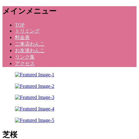
メ
メインメニュー
ニ
ュ
コ
TOP
ー
トリミング
ン
料金表
テ
ご来店わんこ
ン
お友達わんこ
ツ
リンク集
へ
アクセス
ス
キ
ッ
プ
Dog Salon Kunihara
芝桜