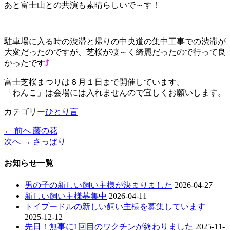
あと富士山との共演も素晴らしいで～す！
駐車場に入る時の渋滞と帰りの中央道の集中工事での渋滞が
大変だったのですが、芝桜が凄～く綺麗だったので行って良
かったです
⤴
富士芝桜まつりは６月１日まで開催しています。
「わんこ」は会場には入れませんので宜しくお願いします。
カテゴリー
ひとり言
過
← 前へ
藤の花
投
去
次
次へ →
さっぱり
稿
の
の
投
投
お知らせ一覧
ナ
稿:
稿:
ビ
男の子の新しい飼い主様が決まりました
2026-04-27
新しい飼い主様募集中
2026-04-11
ゲ
トイプードルの新しい飼い主様を募集しています
ー
2025-12-12
先日！無事に1回目のワクチンが終わりました
2025-11-