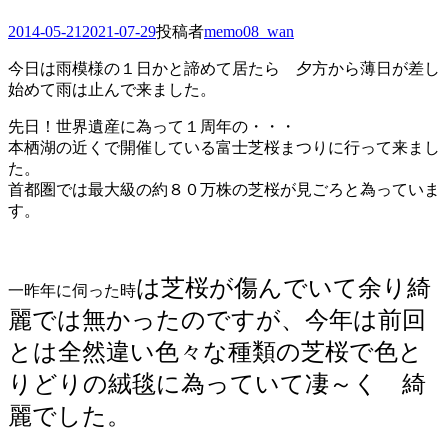
投
2014-05-21
2021-07-29
投稿者
memo08_wan
稿
今日は雨模様の１日かと諦めて居たら 夕方から薄日が差し
日
始めて雨は止んで来ました。
先日！世界遺産に為って１周年の・・・
本栖湖の近くで開催している富士芝桜まつりに行って来まし
た。
首都圏では最大級の約８０万株の芝桜が見ごろと為っていま
す。
は芝桜が傷んでいて余り綺
一昨年に伺った時
麗では無かったのですが、今年は前回
とは全然違い色々な種類の芝桜で色と
りどりの絨毯に為っていて凄～く 綺
麗でした。