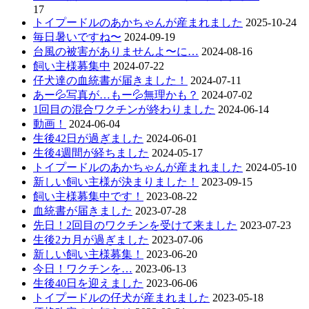
シ
17
ョ
トイプードルのあかちゃんが産まれました
2025-10-24
毎日暑いですね〜
2024-09-19
ン
台風の被害がありませんよ〜に…
2024-08-16
飼い主様募集中
2024-07-22
仔犬達の血統書が届きました！
2024-07-11
あー💦写真が…もー💦無理かも？
2024-07-02
1回目の混合ワクチンが終わりました
2024-06-14
動画！
2024-06-04
生後42日が過ぎました
2024-06-01
生後4週間が経ちました
2024-05-17
トイプードルのあかちゃんが産まれました
2024-05-10
新しい飼い主様が決まりました！
2023-09-15
飼い主様募集中です！
2023-08-22
血統書が届きました
2023-07-28
先日！2回目のワクチンを受けて来ました
2023-07-23
生後2カ月が過ぎました
2023-07-06
新しい飼い主様募集！
2023-06-20
今日！ワクチンを…
2023-06-13
生後40日を迎えました
2023-06-06
トイプードルの仔犬が産まれました
2023-05-18