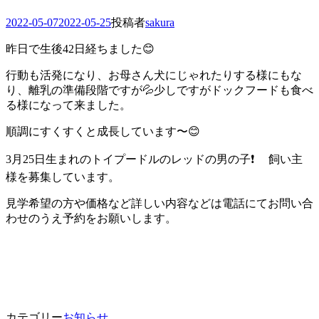
投
2022-05-07
2022-05-25
投稿者
sakura
稿
昨日で生後42日経ちました😊
日
行動も活発になり、お母さん犬にじゃれたりする様にもな
り、離乳の準備段階ですが💦少しですがドックフードも食べ
る様になって来ました。
順調にすくすくと成長しています〜😊
3月25日生まれのトイプードルのレッドの男の子❗️ 飼い主
様を募集しています。
見学希望の方や価格など詳しい内容などは電話にてお問い合
わせのうえ予約をお願いします。
カテゴリー
お知らせ