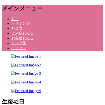
メ
メインメニュー
ニ
ュ
コ
TOP
ー
トリミング
ン
料金表
テ
ご来店わんこ
ン
お友達わんこ
ツ
リンク集
へ
アクセス
ス
キ
ッ
プ
Dog Salon Kunihara
生後42日