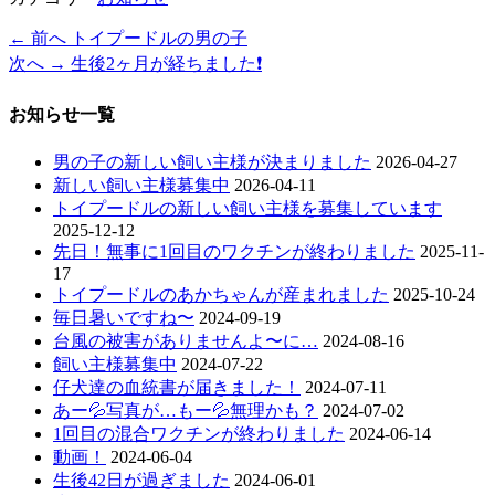
過
← 前へ
トイプードルの男の子
投
去
次
次へ →
生後2ヶ月が経ちました❗️
稿
の
の
投
投
ナ
お知らせ一覧
稿:
稿:
ビ
男の子の新しい飼い主様が決まりました
2026-04-27
ゲ
新しい飼い主様募集中
2026-04-11
トイプードルの新しい飼い主様を募集しています
ー
2025-12-12
先日！無事に1回目のワクチンが終わりました
2025-11-
シ
17
ョ
トイプードルのあかちゃんが産まれました
2025-10-24
毎日暑いですね〜
2024-09-19
ン
台風の被害がありませんよ〜に…
2024-08-16
飼い主様募集中
2024-07-22
仔犬達の血統書が届きました！
2024-07-11
あー💦写真が…もー💦無理かも？
2024-07-02
1回目の混合ワクチンが終わりました
2024-06-14
動画！
2024-06-04
生後42日が過ぎました
2024-06-01