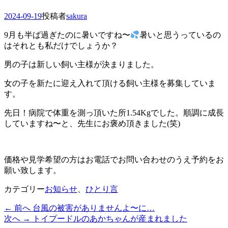
投
2024-09-19
投稿者
sakura
稿
9月も半ば過ぎたのに暑いですね〜
暑いと思うっているの
日
はそれとも私だけでしょうか？
男の子は新しい飼い主様が決まりました。
女の子を新たに迎え入れて頂ける飼い主様を募集していま
す。
先日！病院で体重を測っ頂いた所1.54Kgでした。順調に成長
していますね〜と、先生にお褒め頂きました(笑)
価格や見学希望の方はお電話でお問い合わせのうえ予約をお
願い致します。
カテゴリー
お知らせ
、
ひとり言
過
← 前へ
台風の被害がありませんよ〜に…
投
去
次
次へ →
トイプードルのあかちゃんが産まれました
稿