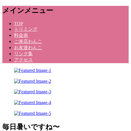
メ
メインメニュー
ニ
ュ
コ
TOP
ー
トリミング
ン
料金表
テ
ご来店わんこ
ン
お友達わんこ
ツ
リンク集
へ
アクセス
ス
キ
ッ
プ
Dog Salon Kunihara
毎日暑いですね〜