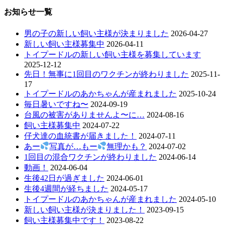
の
の
投
投
お知らせ一覧
ナ
稿:
稿:
ビ
男の子の新しい飼い主様が決まりました
2026-04-27
新しい飼い主様募集中
2026-04-11
ゲ
トイプードルの新しい飼い主様を募集しています
ー
2025-12-12
先日！無事に1回目のワクチンが終わりました
2025-11-
シ
17
ョ
トイプードルのあかちゃんが産まれました
2025-10-24
毎日暑いですね〜
2024-09-19
ン
台風の被害がありませんよ〜に…
2024-08-16
飼い主様募集中
2024-07-22
仔犬達の血統書が届きました！
2024-07-11
あー
写真が…もー
無理かも？
2024-07-02
1回目の混合ワクチンが終わりました
2024-06-14
動画！
2024-06-04
生後42日が過ぎました
2024-06-01
生後4週間が経ちました
2024-05-17
トイプードルのあかちゃんが産まれました
2024-05-10
新しい飼い主様が決まりました！
2023-09-15
飼い主様募集中です！
2023-08-22