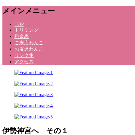
メ
メインメニュー
ニ
ュ
コ
TOP
ー
トリミング
ン
料金表
テ
ご来店わんこ
ン
お友達わんこ
ツ
リンク集
へ
アクセス
ス
キ
ッ
プ
Dog Salon Kunihara
伊勢神宮へ その１