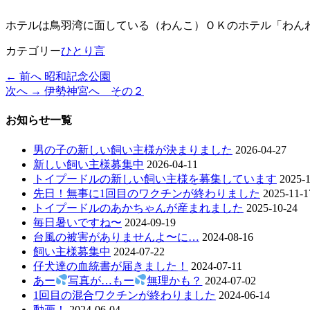
ホテルは鳥羽湾に面している（わんこ）ＯＫのホテル「わん
カテゴリー
ひとり言
過
← 前へ
昭和記念公園
投
去
次
次へ →
伊勢神宮へ その２
稿
の
の
投
投
お知らせ一覧
ナ
稿:
稿:
ビ
男の子の新しい飼い主様が決まりました
2026-04-27
新しい飼い主様募集中
2026-04-11
ゲ
トイプードルの新しい飼い主様を募集しています
2025-1
ー
先日！無事に1回目のワクチンが終わりました
2025-11-1
トイプードルのあかちゃんが産まれました
2025-10-24
シ
毎日暑いですね〜
2024-09-19
ョ
台風の被害がありませんよ〜に…
2024-08-16
飼い主様募集中
2024-07-22
ン
仔犬達の血統書が届きました！
2024-07-11
あー
写真が…もー
無理かも？
2024-07-02
1回目の混合ワクチンが終わりました
2024-06-14
動画！
2024-06-04