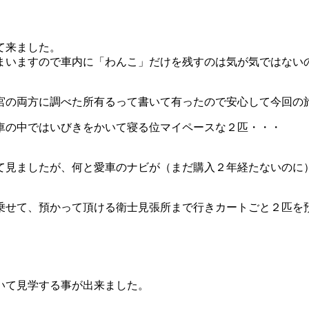
て来ました。
まいますので車内に「わんこ」だけを残すのは気が気ではない
宮の両方に調べた所有るって書いて有ったので安心して今回の
車の中ではいびきをかいて寝る位マイペースな２匹・・・
て見ましたが、何と愛車のナビが（まだ購入２年経たないのに
乗せて、預かって頂ける衛士見張所まで行きカートごと２匹を
いて見学する事が出来ました。