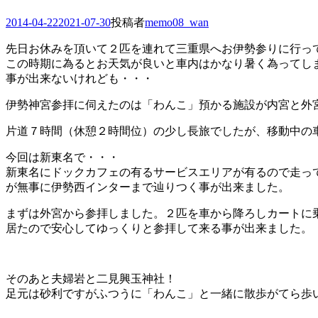
投
2014-04-22
2021-07-30
投稿者
memo08_wan
稿
先日お休みを頂いて２匹を連れて三重県へお伊勢参りに行っ
日
この時期に為るとお天気が良いと車内はかなり暑く為ってし
事が出来ないけれども・・・
伊勢神宮参拝に伺えたのは「わんこ」預かる施設が内宮と外
片道７時間（休憩２時間位）の少し長旅でしたが、移動中の
今回は新東名で・・・
新東名にドックカフェの有るサービスエリアが有るので走っ
が無事に伊勢西インターまで辿りつく事が出来ました。
まずは外宮から参拝しました。２匹を車から降ろしカートに
居たので安心してゆっくりと参拝して来る事が出来ました。
そのあと夫婦岩と二見興玉神社！
足元は砂利ですがふつうに「わんこ」と一緒に散歩がてら歩