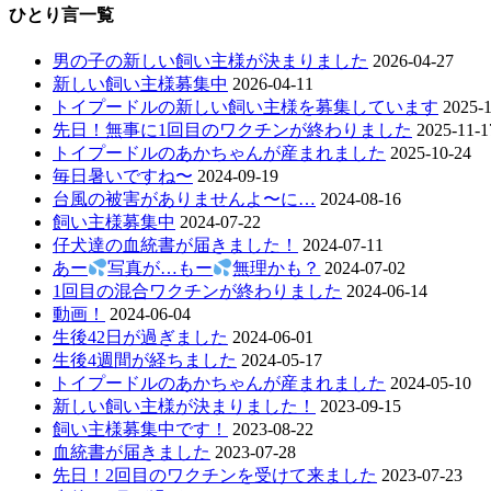
ひとり言一覧
男の子の新しい飼い主様が決まりました
2026-04-27
新しい飼い主様募集中
2026-04-11
トイプードルの新しい飼い主様を募集しています
2025-1
先日！無事に1回目のワクチンが終わりました
2025-11-1
トイプードルのあかちゃんが産まれました
2025-10-24
毎日暑いですね〜
2024-09-19
台風の被害がありませんよ〜に…
2024-08-16
飼い主様募集中
2024-07-22
仔犬達の血統書が届きました！
2024-07-11
あー
写真が…もー
無理かも？
2024-07-02
1回目の混合ワクチンが終わりました
2024-06-14
動画！
2024-06-04
生後42日が過ぎました
2024-06-01
生後4週間が経ちました
2024-05-17
トイプードルのあかちゃんが産まれました
2024-05-10
新しい飼い主様が決まりました！
2023-09-15
飼い主様募集中です！
2023-08-22
血統書が届きました
2023-07-28
先日！2回目のワクチンを受けて来ました
2023-07-23