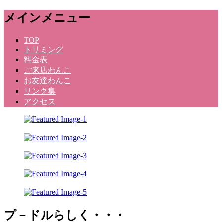
メ
メインメニュー
ニ
ュ
コ
TOP
ー
トリミング
ン
料金表
テ
ご来店わんこ
ン
お友達わんこ
ツ
リンク集
へ
アクセス
ス
キ
ッ
プ
Dog Salon Kunihara
プ－ドルらしく・・・