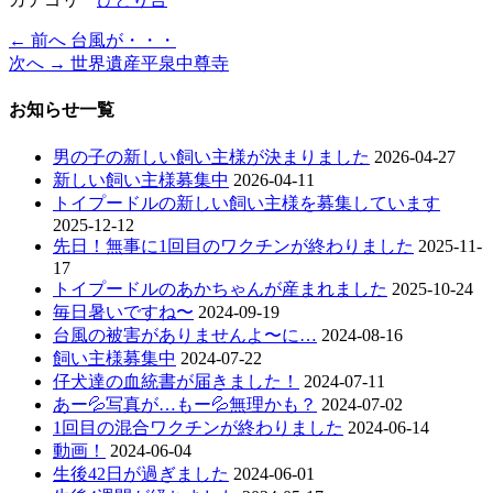
過
← 前へ
台風が・・・
投
去
次
次へ →
世界遺産平泉中尊寺
稿
の
の
投
投
お知らせ一覧
ナ
稿:
稿:
ビ
男の子の新しい飼い主様が決まりました
2026-04-27
新しい飼い主様募集中
2026-04-11
ゲ
トイプードルの新しい飼い主様を募集しています
ー
2025-12-12
先日！無事に1回目のワクチンが終わりました
2025-11-
シ
17
ョ
トイプードルのあかちゃんが産まれました
2025-10-24
毎日暑いですね〜
2024-09-19
ン
台風の被害がありませんよ〜に…
2024-08-16
飼い主様募集中
2024-07-22
仔犬達の血統書が届きました！
2024-07-11
あー💦写真が…もー💦無理かも？
2024-07-02
1回目の混合ワクチンが終わりました
2024-06-14
動画！
2024-06-04
生後42日が過ぎました
2024-06-01