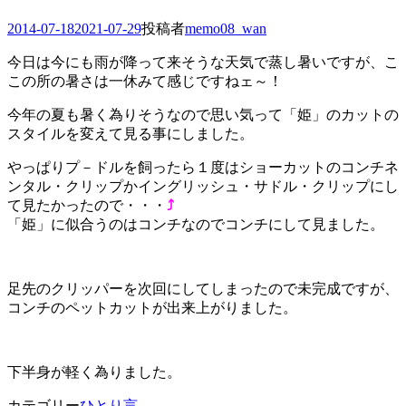
投
2014-07-18
2021-07-29
投稿者
memo08_wan
稿
今日は今にも雨が降って来そうな天気で蒸し暑いですが、こ
日
この所の暑さは一休みて感じですねェ～！
今年の夏も暑く為りそうなので思い気って「姫」のカットの
スタイルを変えて見る事にしました。
やっぱりプ－ドルを飼ったら１度はショーカットのコンチネ
ンタル・クリップかイングリッシュ・サドル・クリップにし
て見たかったので・・・
⤴
「姫」に似合うのはコンチなのでコンチにして見ました。
足先のクリッパーを次回にしてしまったので未完成ですが、
コンチのペットカットが出来上がりました。
下半身が軽く為りました。
カテゴリー
ひとり言